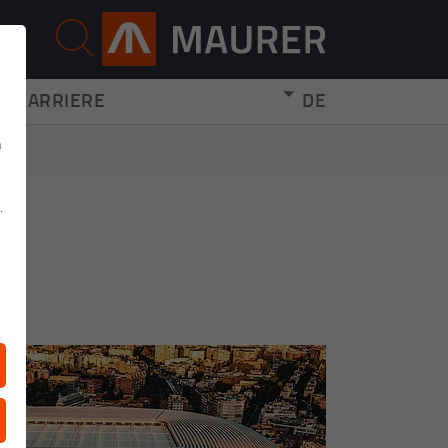
KARRIERE
DE
n
n
.