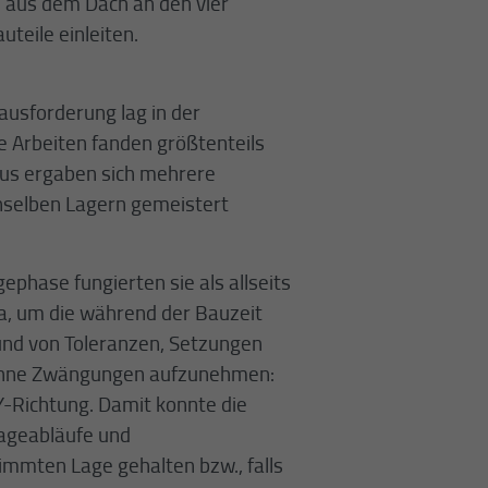
 aus dem Dach an den vier
teile einleiten.
ausforderung lag in der
e Arbeiten fanden größtenteils
aus ergaben sich mehrere
nselben Lagern gemeistert
hase fungierten sie als allseits
a, um die während der Bauzeit
nd von Toleranzen, Setzungen
ohne Zwängungen aufzunehmen:
-Richtung. Damit konnte die
ageabläufe und
immten Lage gehalten bzw., falls