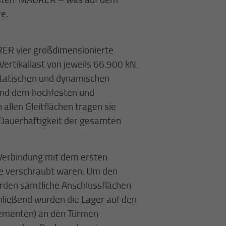
Externe Inhalte
Laufzeit
Session
re.
Wir verwenden auf unserer Website externe Inhalte, um Ihnen zusätzliche
Laufzeit
1 Jahr
Informationen anzubieten.
Zweck
Login Redaktionssystem
Zweck
Reichweitenmessung
RER vier großdimensionierte
 Vertikallast von jeweils 66.900 kN.
Name
PHPSESSID
Name
_pk_ses.1.934d
statischen und dynamischen
Anbieter
PHP
und dem hochfesten und
Anbieter
Matomo
allen Gleitflächen tragen sie
Laufzeit
Session
Laufzeit
30 min
 Dauerhaftigkeit der gesamten
Zweck
Betrieb TYPO3
Zweck
Reichweitenmessung
n Verbindung mit dem ersten
ie verschraubt waren. Um den
urden sämtliche Anschlussflächen
hließend wurden die Lager auf den
elementen) an den Türmen