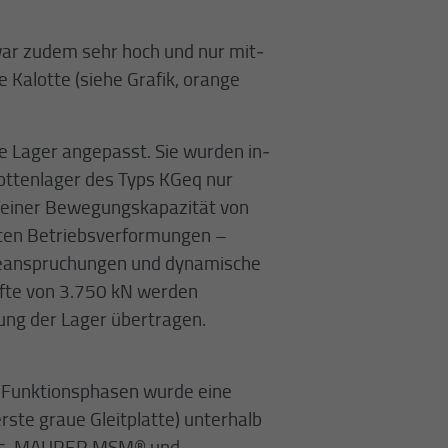
ar zudem sehr hoch und nur mit­
e Kalotte (siehe Grafik, orange
 Lager angepasst. Sie wurden in­
alottenlager des Typs KGeq nur
t einer Bewegungskapazität von
ten Betriebsverformungen –
eanspruchungen und dynamische
äfte von 3.750 kN werden
tung der Lager übertragen.
 Funktionsphasen wurde eine
erste graue Gleitplatte) unterhalb
 aus ­ MAURER MSM® und