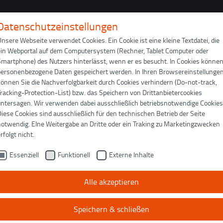
Datenschutzeinstellungen
nsere Webseite verwendet Cookies. Ein Cookie ist eine kleine Textdatei, die
GEBÄUDE
INSTANDSETZUNG
DOWNLOAD
ein Webportal auf dem Computersystem (Rechner, Tablet Computer oder
Smartphone) des Nutzers hinterlässt, wenn er es besucht. In Cookies könne
personenbezogene Daten gespeichert werden. In Ihren Browsereinstellunge
tikel
können Sie die Nachverfolgbarkeit durch Cookies verhindern (Do-not-track,
racking-Protection-List) bzw. das Speichern von Drittanbietercookies
untersagen. Wir verwenden dabei ausschließlich betriebsnotwendige Cookies
iese Cookies sind ausschließlich für den technischen Betrieb der Seite
notwendig. EIne Weitergabe an Dritte oder ein Traking zu Marketingzwecken
r das Bernabéu-Stadion
rfolgt nicht.
 nach der Bauphase angepasst wurden.
Essenziell
Funktionell
Externe Inhalte
ng des Bernabéu-Stadions
Alle akzeptieren
tändig einziehbares Dach sowie
ützensysteme. Da die Arbeiten
Speichern & schließen
, stellten die vielen temporären