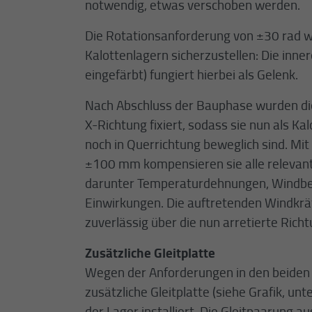
notwendig, etwas verschoben werden.
Die Rotationsanforderung von ±30 rad w
Kalottenlagern sicherzustellen: Die inner
eingefärbt) fungiert hierbei als Gelenk.
Nach Abschluss der Bauphase wurden die
X-Richtung fixiert, sodass sie nun als K
noch in Querrichtung beweglich sind. Mi
±100 mm kompensieren sie alle relevan
darunter Temperaturdehnungen, Windb
Einwirkungen. Die auftretenden Windkr
zuverlässig über die nun arretierte Rich
Zusätzliche Gleitplatte
Wegen der Anforderungen in den beiden
zusätzliche Gleitplatte (siehe Grafik, unt
der Lager installiert. Die Gleitpaarung