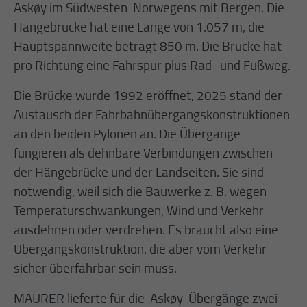
Anbieter
TYPO3
Askøy im Südwesten Norwegens mit Bergen. Die
Anbieter
Matomo
Hängebrücke hat eine Länge von 1.057 m, die
Externe Inhalte
Laufzeit
Session
Hauptspannweite beträgt 850 m. Die Brücke hat
Wir verwenden auf unserer Website externe Inhalte, um Ihnen
Laufzeit
1 Jahr
Zweck
Login Redaktionssystem
pro Richtung eine Fahrspur plus Rad- und Fußweg.
zusätzliche Informationen anzubieten.
Zweck
Reichweitenmessung
Die Brücke wurde 1992 eröffnet, 2025 stand der
Name
PHPSESSID
Austausch der Fahrbahnübergangskonstruktionen
Name
_pk_ses.1.934d
an den beiden Pylonen an. Die Übergänge
Anbieter
PHP
fungieren als dehnbare Verbindungen zwischen
Anbieter
Matomo
Laufzeit
Session
der Hängebrücke und der Landseiten. Sie sind
Laufzeit
30 min
notwendig, weil sich die Bauwerke z. B. wegen
Zweck
Betrieb TYPO3
Temperaturschwankungen, Wind und Verkehr
Zweck
Reichweitenmessung
ausdehnen oder verdrehen. Es braucht also eine
Übergangskonstruktion, die aber vom Verkehr
sicher überfahrbar sein muss.
MAURER lieferte für die Askøy-Übergänge zwei