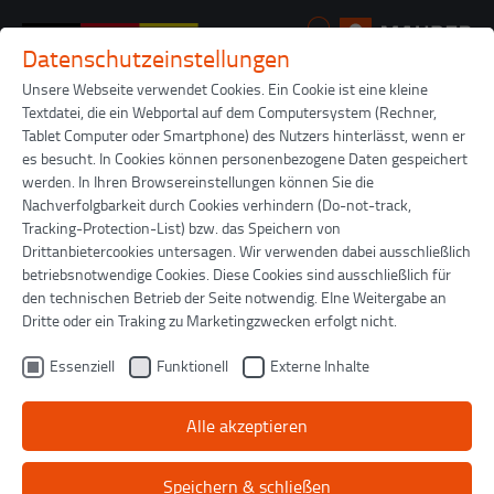
Datenschutzeinstellungen
Zum Hauptinhalt springen
Unsere Webseite verwendet Cookies. Ein Cookie ist eine kleine
Textdatei, die ein Webportal auf dem Computersystem (Rechner,
Sie sind hier:
MAURER
Unternehmen
News
Artikel
Tablet Computer oder Smartphone) des Nutzers hinterlässt, wenn er
es besucht. In Cookies können personenbezogene Daten gespeichert
werden. In Ihren Browsereinstellungen können Sie die
Nachverfolgbarkeit durch Cookies verhindern (Do-not-track,
18.05.2026
Tracking-Protection-List) bzw. das Speichern von
Norwegen: Nachhaltige
Drittanbietercookies untersagen. Wir verwenden dabei ausschließlich
Instandsetzung
betriebsnotwendige Cookies. Diese Cookies sind ausschließlich für
den technischen Betrieb der Seite notwendig. EIne Weitergabe an
Askøy-Brücke bekommt Traversenpaketwechsel
Dritte oder ein Traking zu Marketingzwecken erfolgt nicht.
statt Komplettaustausch.
Essenziell
Funktionell
Externe Inhalte
Alle akzeptieren
Speichern & schließen