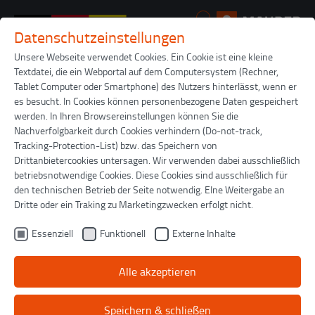
Datenschutzeinstellungen
Zum Hauptinhalt springen
Unsere Webseite verwendet Cookies. Ein Cookie ist eine kleine
Textdatei, die ein Webportal auf dem Computersystem (Rechner,
Sie sind hier:
MAURER
Magazin 05 2023
Tablet Computer oder Smartphone) des Nutzers hinterlässt, wenn er
es besucht. In Cookies können personenbezogene Daten gespeichert
werden. In Ihren Browsereinstellungen können Sie die
Nachverfolgbarkeit durch Cookies verhindern (Do-not-track,
Tracking-Protection-List) bzw. das Speichern von
Drittanbietercookies untersagen. Wir verwenden dabei ausschließlich
betriebsnotwendige Cookies. Diese Cookies sind ausschließlich für
den technischen Betrieb der Seite notwendig. EIne Weitergabe an
Dritte oder ein Traking zu Marketingzwecken erfolgt nicht.
Essenziell
Funktionell
Externe Inhalte
Externen Inhalt laden
Alle akzeptieren
Einstellungen anzeigen
Speichern & schließen